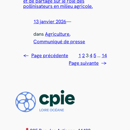
et de partage sur le rôle des
pollinisateurs en milieu agricole.
13 janvier 2026
—
dans
Agriculture
, 
Communiqué de presse
←
Page précédente
1
2
3
4
5
…
14
Page suivante
→