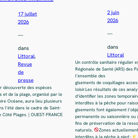
2 juin
17 juillet
2026
2026
—
—
dans
dans
Littoral
Littoral
, 
Un contrôle sanitaire régulier e
Revue
Régionale de Santé (ARS) des Pa
de
l’ensemble des
presse
gisements de coquillages access
ier découverte des espèces
loisir.Les résultats de ces ana
 et de la plage, organisé par le
d’identifier les zones temporai
ire Océane, aura lieu plusieurs
interdites à la pêche pour raiso
ns l’été dans le cadre de Saint-
gisements font également l’obj
e Côté Plages. | OUEST-FRANCE
permanente ou saisonnière ou 
fins de préservation de la ress
naturels.
Zones actuellemen
interdites à la pêche à pied :