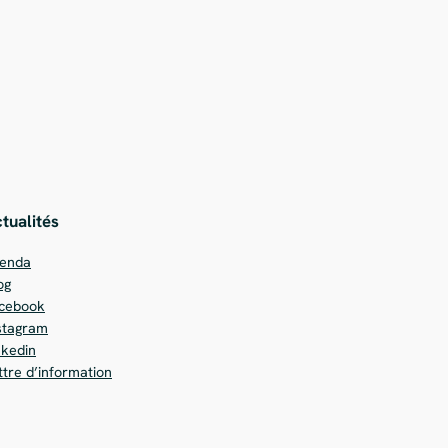
tualités
enda
og
cebook
stagram
nkedin
ttre d’information