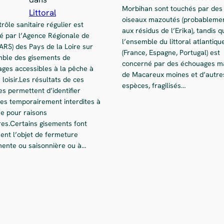
Morbihan sont touchés par des
Littoral
oiseaux mazoutés (probablemen
rôle sanitaire régulier est
aux résidus de l’Erika), tandis q
ué par l’Agence Régionale de
l’ensemble du littoral atlantiqu
ARS) des Pays de la Loire sur
(France, Espagne, Portugal) est
mble des gisements de
concerné par des échouages ma
ages accessibles à la pêche à
de Macareux moines et d’autre
 loisir.Les résultats de ces
espèces, fragilisés…
s permettent d’identifier
nes temporairement interdites à
he pour raisons
res.Certains gisements font
ent l’objet de fermeture
ente ou saisonnière ou à…