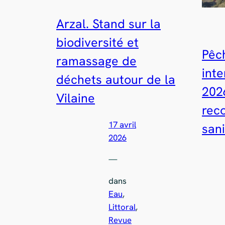
Arzal. Stand sur la
biodiversité et
Pêc
ramassage de
inte
déchets autour de la
202
Vilaine
rec
17 avril
sani
2026
—
dans
Eau
, 
Littoral
, 
Revue