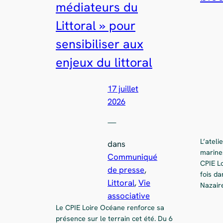
médiateurs du
Littoral » pour
sensibiliser aux
enjeux du littoral
17 juillet
2026
—
L’atel
dans
marines
Communiqué
CPIE Lo
de presse
, 
fois da
Littoral
, 
Vie
Nazair
associative
Le CPIE Loire Océane renforce sa
présence sur le terrain cet été. Du 6