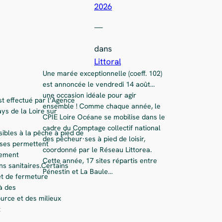
2026
—
dans
Littoral
Une marée exceptionnelle (coeff. 102)
est annoncée le vendredi 14 août…
une occasion idéale pour agir
st effectué par l’Agence
ensemble ! Comme chaque année, le
ys de la Loire sur
CPIE Loire Océane se mobilise dans le
cadre du Comptage collectif national
ibles à la pêche à pied de
des pêcheur·ses à pied de loisir,
lyses permettent
coordonné par le Réseau Littorea.
rement
Cette année, 17 sites répartis entre
ns sanitaires.Certains
Pénestin et La Baule…
et de fermeture
à des
ource et des milieux
t