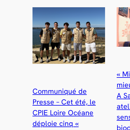
« M
mieu
Communiqué de
A Sa
Presse – Cet été, le
atel
CPIE Loire Océane
sens
déploie cinq «
bio