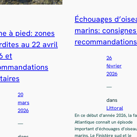
Échouages d’oise
marins: consignes
he à pied: zones
recommandations
rdites au 22 avril
6 et
26
ommandations
février
2026
taires
—
20
dans
mars
Littoral
2026
En ce début d’année 2026, la f
Atlantique connaît un épisode
—
important d’échouages d’oisea
marins. Le Finistère sud et le
dans