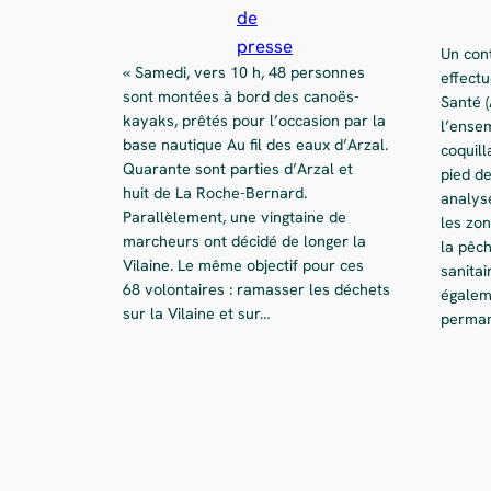
de
presse
Un cont
« Samedi, vers 10 h, 48 personnes
effect
sont montées à bord des canoës-
Santé (
kayaks, prêtés pour l’occasion par la
l’ense
base nautique Au fil des eaux d’Arzal.
coquill
Quarante sont parties d’Arzal et
pied de
huit de La Roche-Bernard.
analyse
Parallèlement, une vingtaine de
les zo
marcheurs ont décidé de longer la
la pêc
Vilaine. Le même objectif pour ces
sanitai
68 volontaires : ramasser les déchets
égalem
sur la Vilaine et sur…
perman