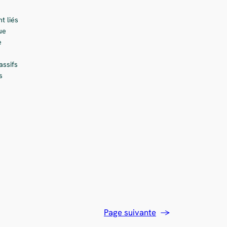
t liés
ue
e
ssifs
s
Page suivante
→