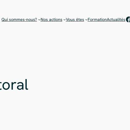
Rejoignez notre équipe de bénévoles !
Choisissez votre mission
F
Qui sommes-nous?
Nos actions
Vous êtes
Formation
Actualités
toral