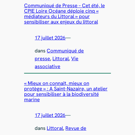
Communiqué de Presse – Cet été, le
CPIE Loire Océane déploie cinq «
médiateurs du Littoral » pour
sensibiliser aux enjeux du littoral
17 juillet 2026
—
dans
Communiqué de
presse
, 
Littoral
, 
Vie
associative
« Mieux on connaît, mieux on
protège » : A Saint-Nazaire, un atelier
pour sensibiliser à la biodiversité
marine
17 juillet 2026
—
dans
Littoral
, 
Revue de