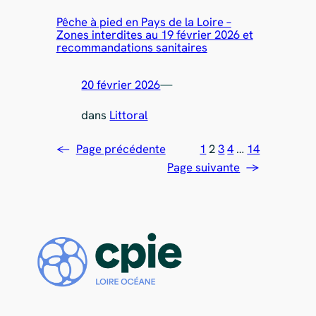
Pêche à pied en Pays de la Loire –
Zones interdites au 19 février 2026 et
recommandations sanitaires
20 février 2026
—
dans
Littoral
←
Page précédente
1
2
3
4
…
14
Page suivante
→