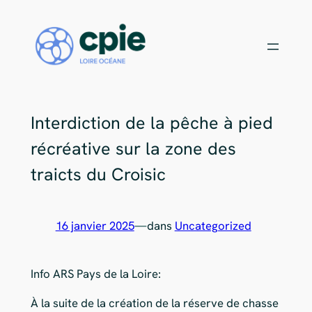
Rejoignez notre équipe de bénévoles !
X
Aller
au
Choisissez votre mission
contenu
Interdiction de la pêche à pied
récréative sur la zone des
traicts du Croisic
16 janvier 2025
—
dans
Uncategorized
Info ARS Pays de la Loire:
À la suite de la création de la réserve de chasse