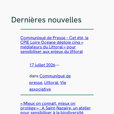
Dernières nouvelles
Communiqué de Presse – Cet été, le
CPIE Loire Océane déploie cinq «
médiateurs du Littoral » pour
sensibiliser aux enjeux du littoral
17 juillet 2026
—
dans
Communiqué de
presse
, 
Littoral
, 
Vie
associative
« Mieux on connaît, mieux on
protège » : A Saint-Nazaire, un atelier
pour sensibiliser à la biodiversité