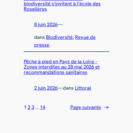
biodiversité s’invitent à l’école des
Roselières
8 juin 2026
—
dans
Biodiversité
, 
Revue de
presse
Pêche à pied en Pays de la Loire –
Zones interdites au 28 mai 2026 et
recommandations sanitaires
2 juin 2026
—
dans
Littoral
1
2
3
…
14
Page suivante
→