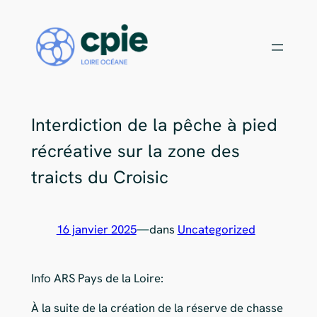
Rejoignez notre équipe de bénévoles !
X
Aller
au
Choisissez votre mission
contenu
Interdiction de la pêche à pied
récréative sur la zone des
traicts du Croisic
16 janvier 2025
—
dans
Uncategorized
Info ARS Pays de la Loire:
À la suite de la création de la réserve de chasse