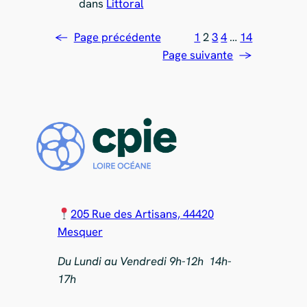
dans
Littoral
←
Page précédente
1
2
3
4
…
14
Page suivante
→
205 Rue des Artisans, 44420
Mesquer
Du Lundi au Vendredi 9h-12h 14h-
17h