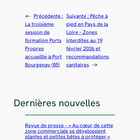
←
Précédente :
Suivante :
Pêche à
La troisième
pied en Pays de la
session de
Loire – Zones
formation Ports
interdites au 19
Propres
février 2026 et
accueillie à Port
recommandations
Bourgenay (85)
sanitaires
→
Dernières nouvelles
Revue de presse – « Au cœur de cette
zone commerciale se développent
plantes et petites bêtes à protéger »