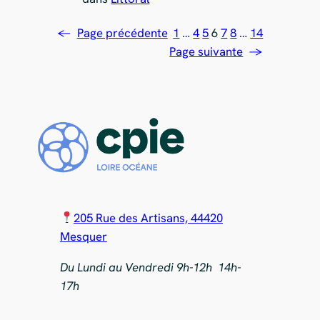
←
Page précédente
1
…
4
5
6
7
8
…
14
Page suivante
→
205 Rue des Artisans, 44420
Mesquer
Du Lundi au Vendredi 9h-12h 14h-
17h