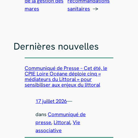
de la gestion des
recommandations
mares
sanitaires
→
Dernières nouvelles
Communiqué de Presse – Cet été, le
CPIE Loire Océane déploie cinq «
médiateurs du Littoral » pour
sensibiliser aux enjeux du littoral
17 juillet 2026
—
dans
Communiqué de
presse
, 
Littoral
, 
Vie
associative