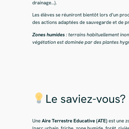
drainage…).
Les élèves se réuniront bientôt lors d’un pro
des actions adaptées de sauvegarde et de p
Zones humides
: terrains habituellement in
végétation est dominée par des plantes hygr
Le saviez-vous?
Une
Aire Terrestre Educative (ATE)
est une z
(parc urbain, friche, zone humide, forêt, riviè