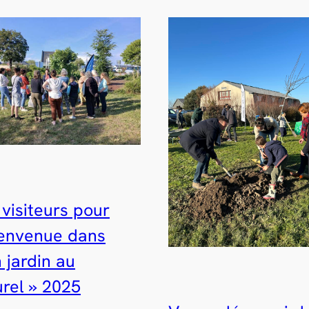
visiteurs pour
ienvenue dans
 jardin au
urel » 2025