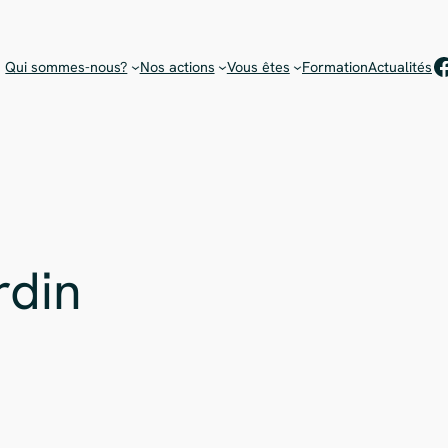
Rejoignez notre équipe de bénévoles !
Choisissez votre mission
F
Qui sommes-nous?
Nos actions
Vous êtes
Formation
Actualités
rdin