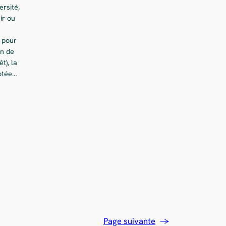
ersité,
ir ou
r pour
on de
t), la
otée…
Page suivante
→