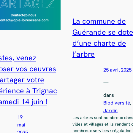
La commune de
Guérande se dot
d’une charte de
l’arbre
stes, venez
oser vos oeuvres
25 avril 2025
artager votre
—
érience à Trignac
dans
amedi 14 juin !
Biodiversité
, 
Jardin
19
Les arbres sont nombreux dans
mai
villes et villages et ils rendent 
nombreux services : régulation
2025