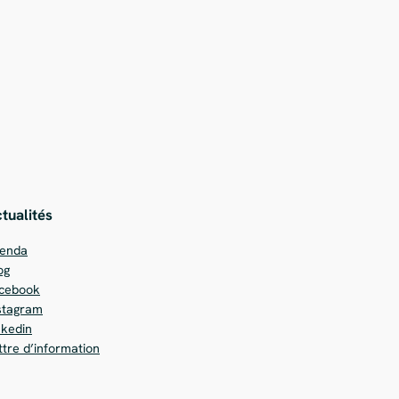
tualités
enda
og
cebook
stagram
nkedin
ttre d’information