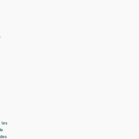
e
 les
de
 des