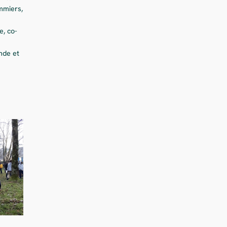
ommiers,
e, co-
nde et