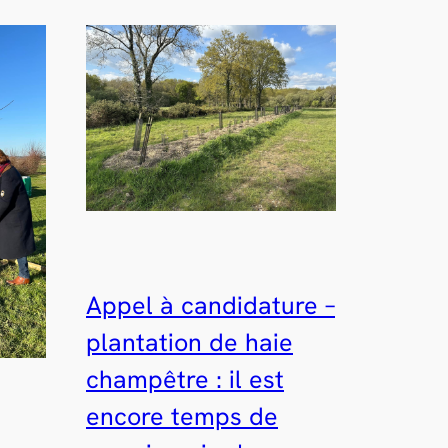
Appel à candidature –
plantation de haie
champêtre : il est
encore temps de