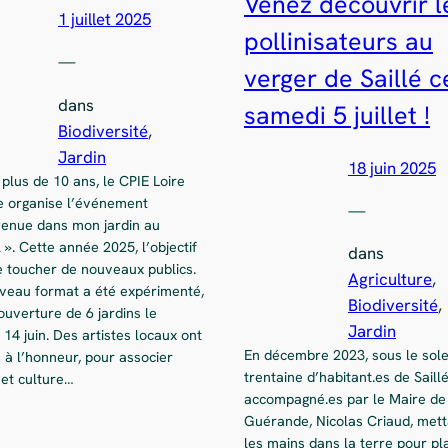
Venez découvrir l
1 juillet 2025
pollinisateurs au
—
verger de Saillé c
dans
samedi 5 juillet !
Biodiversité
, 
Jardin
18 juin 2025
plus de 10 ans, le CPIE Loire
 organise l’événement
—
venue dans mon jardin au
 ». Cette année 2025, l’objectif
dans
e toucher de nouveaux publics.
Agriculture
, 
veau format a été expérimenté,
Biodiversité
, 
ouverture de 6 jardins le
Jardin
14 juin. Des artistes locaux ont
En décembre 2023, sous le solei
 à l’honneur, pour associer
trentaine d’habitant.es de Saillé
 et culture…
accompagné.es par le Maire de
Guérande, Nicolas Criaud, mett
les mains dans la terre pour pl