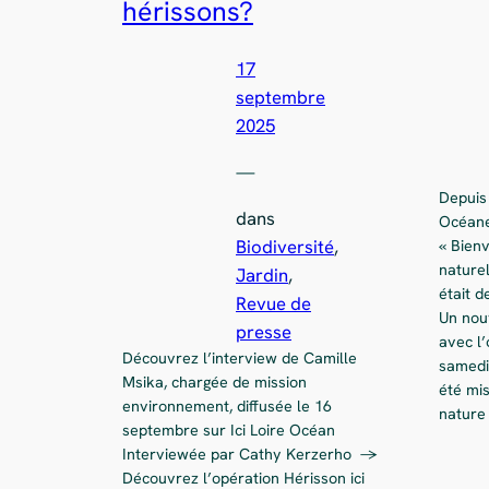
hérissons?
17
septembre
2025
—
Depuis 
dans
Océane
Biodiversité
, 
« Bien
naturel
Jardin
, 
était d
Revue de
Un nou
presse
avec l’
Découvrez l’interview de Camille
samedi 
Msika, chargée de mission
été mis
environnement, diffusée le 16
nature
septembre sur Ici Loire Océan
Interviewée par Cathy Kerzerho ->
Découvrez l’opération Hérisson ici