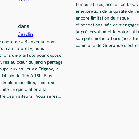
températures, accueil de biodiv
amélioration de la qualité de l’a
—
encore limitation du risque
d’inondations. Afin de s’engage
dans
la préservation et la valorisati
Jardin
son patrimoine arboré (hors forê
e cadre de « Bienvenue dans
commune de Guérande s’est d
din au naturel », nous
chons un·e artiste pour exposer
vres au cœur du jardin partagé
oupe aux cailloux à Trignac, le
14 juin de 10h à 18h. Plus
simple exposition, c’est une
nité unique d’aller à la
re des visiteurs ! Vous serez…