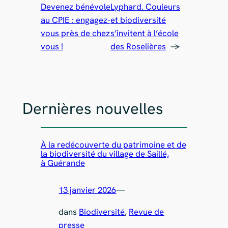
Devenez bénévole
Lyphard. Couleurs
au CPIE : engagez-
et biodiversité
vous près de chez
s’invitent à l’école
vous !
des Roselières
→
Dernières nouvelles
À la redécouverte du patrimoine et de
la biodiversité du village de Saillé,
à Guérande
13 janvier 2026
—
dans
Biodiversité
, 
Revue de
presse