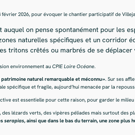
3 février 2026, pour évoquer le chantier participatif de Villej
oit auquel on pense spontanément pour les es
s zones naturelles spécifiques et un corridor
les tritons crêtés ou marbrés de se déplacer
ssion environnement au
CPIE
Loire
Océane
.
n patrimoine naturel remarquable et méconnu »
. Sur ses aff
le spécifique et fragile, aujourd’hui menacée par la repouss
ective est essentielle pour cette raison, pour garder le milieu
s, des lézards verts, des vipères péliades mais surtout des 
es
s
erapias
, ainsi que dans le bas du terrain, une zone plus 