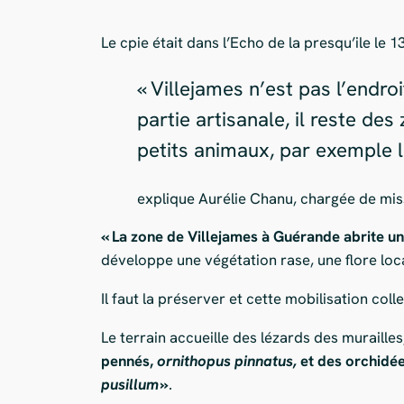
Le cpie était dans l’Echo de la presqu’ile le 1
« Villejames n’est pas l’endr
partie artisanale, il reste de
petits animaux, par exemple 
explique Aurélie Chanu, chargée de mi
« La zone de Villejames à Guérande abrite u
développe une végétation rase, une flore loca
Il faut la préserver et cette mobilisation coll
Le terrain accueille des lézards des muraille
pennés,
o
rnithopus pinnatus,
et des orchidé
pusillum
»
.