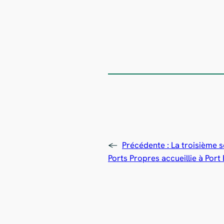
←
Précédente :
La troisième 
Ports Propres accueillie à Port