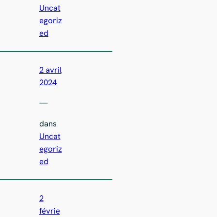
Uncat
egoriz
ed
2 avril
2024
—
dans
Uncat
egoriz
ed
2
févrie