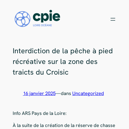
Rejoignez notre équipe de bénévoles !
X
Aller
au
Choisissez votre mission
contenu
Interdiction de la pêche à pied
récréative sur la zone des
traicts du Croisic
16 janvier 2025
—
dans
Uncategorized
Info ARS Pays de la Loire:
À la suite de la création de la réserve de chasse