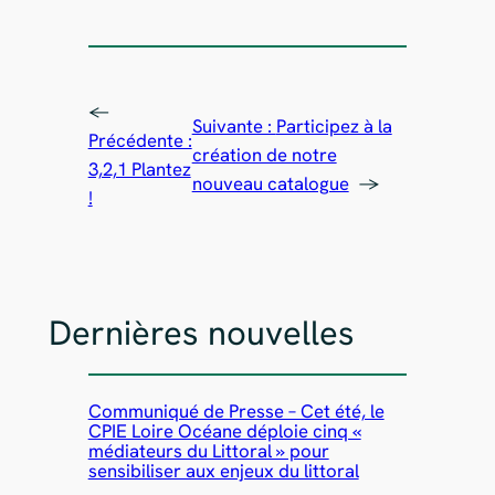
←
Suivante :
Participez à la
Précédente :
création de notre
3,2,1 Plantez
nouveau catalogue
→
!
Dernières nouvelles
Communiqué de Presse – Cet été, le
CPIE Loire Océane déploie cinq «
médiateurs du Littoral » pour
sensibiliser aux enjeux du littoral