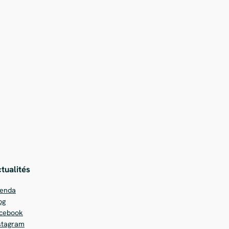
tualités
enda
og
cebook
stagram