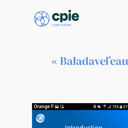
Aller
au
contenu
« Baladavel’eau