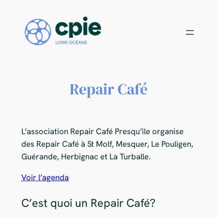
Rejoignez notre équipe de bénévoles !
X
Aller
au
Choisissez votre mission
contenu
Repair Café
L’association Repair Café Presqu’ile organise
des Repair Café à St Molf, Mesquer, Le Pouligen,
Guérande, Herbignac et La Turballe.
Voir l’agenda
C’est quoi un Repair Café?