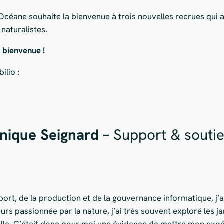
 Océane souhaite la bienvenue à trois nouvelles recrues qui
naturalistes.
 bienvenue !
ilio :
nique Seignard –
Support & soutie
rt, de la production et de la gouvernance informatique, j’a
rs passionnée par la nature, j’ai très souvent exploré les j
balle. C’était donc pour moi une évidence de mettre mon expér