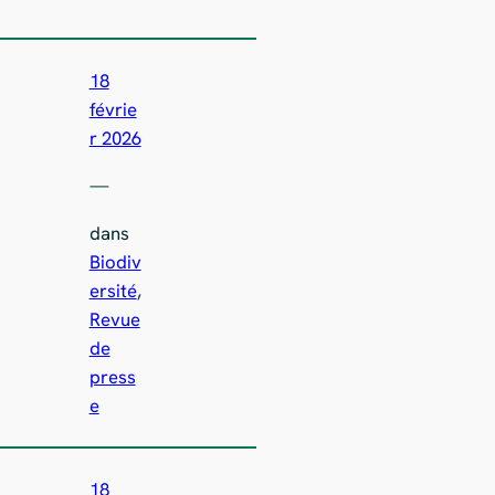
18
févrie
r 2026
—
dans
Biodiv
ersité
, 
Revue
de
press
e
18