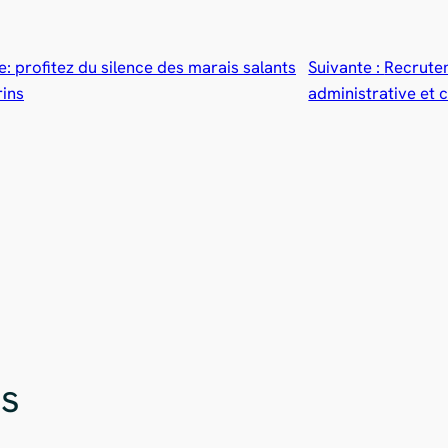
: profitez du silence des marais salants
Suivante :
Recrutem
rins
administrative et
es