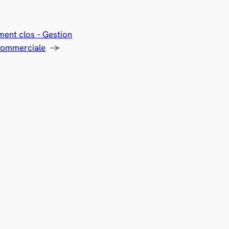
ent clos – Gestion
 commerciale
→