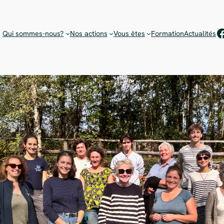
Rejoignez notre équipe de bénévoles !
Choisissez votre mission
F
Qui sommes-nous?
Nos actions
Vous êtes
Formation
Actualités