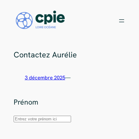
Rejoignez notre équipe de bénévoles !
X
Aller
au
Choisissez votre mission
contenu
Contactez Aurélie
3 décembre 2025
—
Prénom