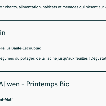
x : chants, alimentation, habitats et menaces qui pèsent sur
in
oré, La Baule-Escoublac
 légumes du potager, de la racine jusqu’aux feuilles ! Dégust
Aliwen – Printemps Bio
int-Molf