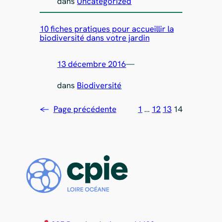
dans
Uncategorized
10 fiches pratiques pour accueillir la
biodiversité dans votre jardin
13 décembre 2016
—
dans
Biodiversité
←
Page précédente
1
…
12
13
14