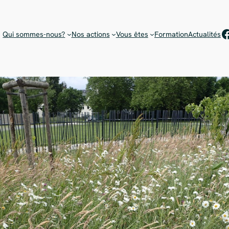
Rejoignez notre équipe de bénévoles !
Choisissez votre mission
F
Qui sommes-nous?
Nos actions
Vous êtes
Formation
Actualités