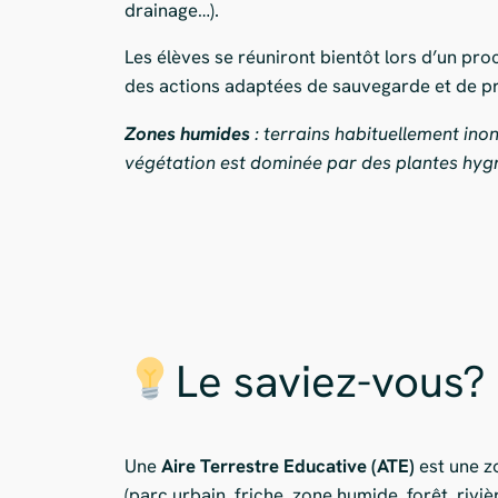
drainage…).
Les élèves se réuniront bientôt lors d’un pro
des actions adaptées de sauvegarde et de p
Zones humides
: terrains habituellement in
végétation est dominée par des plantes hygr
Le saviez-vous?
Une
Aire Terrestre Educative (ATE)
est une z
(parc urbain, friche, zone humide, forêt, riviè