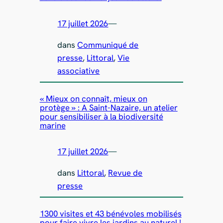
17 juillet 2026
—
dans
Communiqué de
presse
, 
Littoral
, 
Vie
associative
« Mieux on connaît, mieux on
protège » : A Saint-Nazaire, un atelier
pour sensibiliser à la biodiversité
marine
17 juillet 2026
—
dans
Littoral
, 
Revue de
presse
1300 visites et 43 bénévoles mobilisés
pour faire vivre les jardins au naturel !