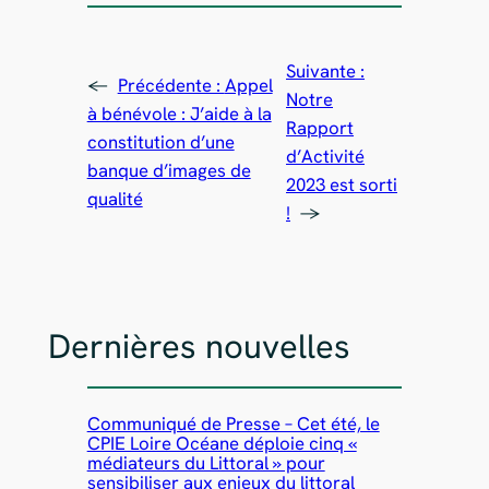
Suivante :
←
Précédente :
Appel
Notre
à bénévole : J’aide à la
Rapport
constitution d’une
d’Activité
banque d’images de
2023 est sorti
qualité
!
→
Dernières nouvelles
Communiqué de Presse – Cet été, le
CPIE Loire Océane déploie cinq «
médiateurs du Littoral » pour
sensibiliser aux enjeux du littoral